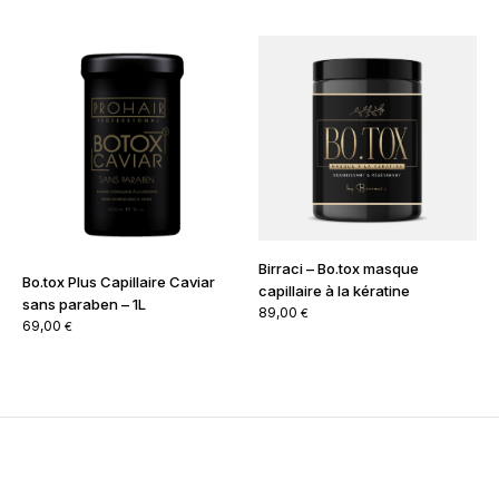
prix
prix
initial
actuel
était :
est :
85,00 €.
75,00 €.
Birraci – Bo.tox masque
Bo.tox Plus Capillaire Caviar
capillaire à la kératine
sans paraben – 1L
89,00
€
69,00
€