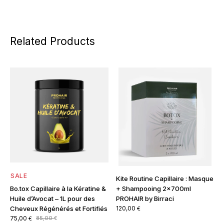
Related Products
SALE
Kite Routine Capillaire : Masque
+ Shampooing 2x700ml
Bo.tox Capillaire à la Kératine &
PROHAIR by Birraci
Huile d’Avocat – 1L pour des
120,00
Cheveux Régénérés et Fortifiés
€
Le
Le
75,00
85,00
€
€